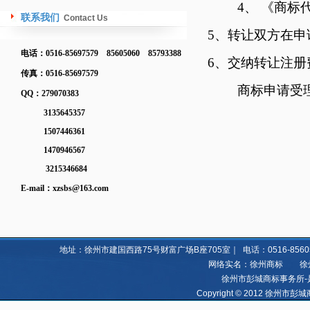
4、 《商标代
联系我们
Contact Us
5、转让双方在申
电话：0516-85697579 85605060 85793388
6、交纳转让注册
传真：0516-85697579
商标申请受理热线：0
QQ：279070383
3135645357
1507446361
1470946567
3215346684
E-mail：
xzsbs@163.com
地址：徐州市建国西路75号财富广场B座705室｜ 电话：0516-85605060 8
网络实名：徐州商标 徐州亿
徐州市彭城商标事务所-
Copyright © 2012 徐州市彭城