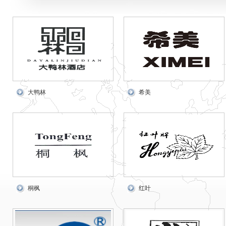
大鸭林
希美
桐枫
红叶