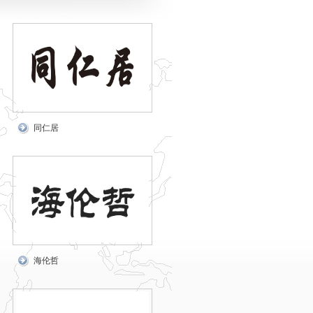
同仁居
海伦哲