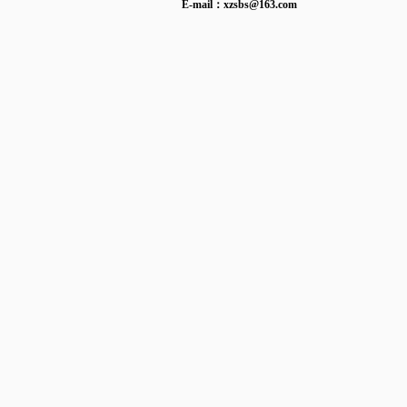
E-mail：
xzsbs@163.com