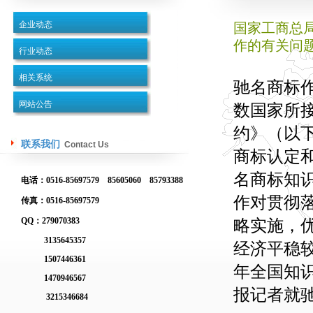
企业动态
国家工商总
作的有关问
行业动态
相关系统
驰名商标
网站公告
数国家所接
约》（以
联系我们
Contact Us
商标认定
名商标知
电话：0516-85697579 85605060 85793388
作对贯彻
传真：0516-85697579
QQ：279070383
略实施，
3135645357
经济平稳较
1507446361
年全国知
1470946567
报记者就
3215346684